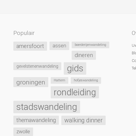
Populair
O
amersfoort
assen
boerderijenwandeling
Uw
Bl
dineren
Co
gids
gevelstenenwandeling
Te
groningen
Hattem
hofjeswandeling
rondleiding
stadswandeling
themawandeling
walking dinner
zwolle