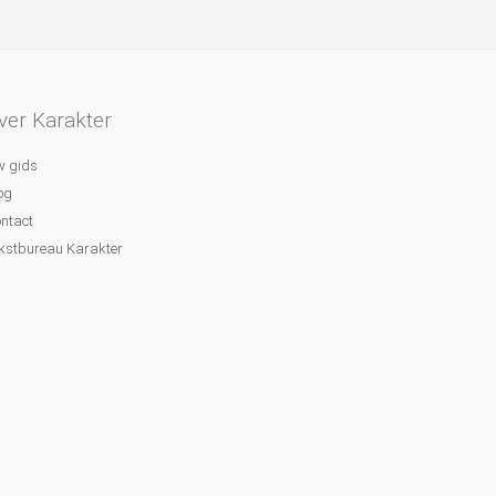
ver Karakter
 gids
og
ntact
kstbureau Karakter