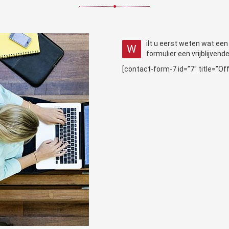
ilt u eerst weten wat e
W
formulier een vrijblijvend
[contact-form-7 id=”7″ title=”Off