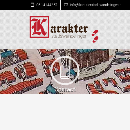
06-14144267
info@karakterstadswandelingen.nl
Contact