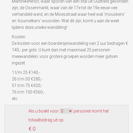
Martinikerkhof, waar sporen van een stal uit Oudheid gevonden
zijn, de Ossenmarkt, waar van de 17e tot de 19e eeuw vee
verhandeld werd, en de Moesstraat waar heel wat ‘mouskers’
en ‘koumelkers’ woonden. Wat dit zijn, komt u aan de weet
tijdens deze unieke wandeling!
Kosten:
De kosten voor een boerderijenwandeling van 2 uur bedragen €
140,- per gids. U kunt dan met maximaal 25 personen
meewandelen; voor grotere groepen worden meer gidsen
ingezet.
1 t/m 25 €140,-
26 t/m 50 €280,-
51 t/m 75 €420,-
76 t/m 100 €560,-
etc.
Als u boekt voor
personen komt het
totaalbedrag uit op:
€ 0