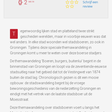
2
0.0
Schrijf een
uur, ca
star
review
rating
egenwoordig lijken stad en platteland twee strikt
T
gescheiden werelden, maar in voorbije eeuwen was dat
wel anders. In elke stad woonden wel stadsboeren; zo ook in
Groningen. Tijdens deze speciale themawandeling in
Groningen komt u meer te weten over deze boerse stadjers.
De themawandeling ‘Boeren, burgers, buitenlui’ begint in de
binnenstad van Groningen en loopt via de zeventiende-eeuwse
stadsuitleg naar het gebied dat tot de Vestingwet van 1874
buiten de stad lag. Chronologisch gezien is dit een mooie
opbouw: de stadswandeling begint bij de vroege
bewoningsgeschiedenis van de nederzetting Groningen en
eindigt met het vertrek van de laatste stadsboer uit de
Moesstraat.
Deze themawandeling over stadsboeren voert u langs het